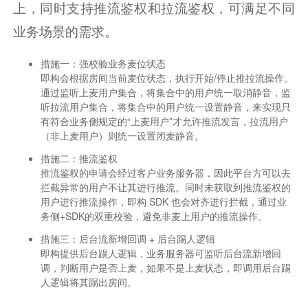
上，同时支持推流鉴权和拉流鉴权，可满足不同
业务场景的需求。
措施一：强校验业务麦位状态
即构会根据房间当前麦位状态，执行开始/停止推拉流操作。
通过监听上麦用户集合，将集合中的用户统一取消静音，监
听拉流用户集合，将集合中的用户统一设置静音，来实现只
有符合业务侧规定的“上麦用户”才允许推流发言，拉流用户
（非上麦用户）则统一设置闭麦静音。
措施二：推流鉴权
推流鉴权的申请会经过客户业务服务器，因此平台方可以去
拦截异常的用户不让其进行推流。同时未获取到推流鉴权的
用户进行推流操作，即构 SDK 也会对齐进行拦截，通过业
务侧+SDK的双重校验，避免非麦上用户的推流操作。
措施三：后台流新增回调 + 后台踢人逻辑
即构提供后台踢人逻辑，业务服务器可监听后台流新增回
调，判断用户是否上麦，如果不是上麦状态，即调用后台踢
人逻辑将其踢出房间。