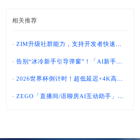
相关推荐
·
ZIM升级社群能力，支持开发者快速搭
建Discord式实时互动社区
·
告别“冰冷新手引导弹窗”！「AI新手引
导」帮你提升新用户留存率
·
2026世界杯倒计时！超低延迟+4K高
清，ZEGO「赛事直播方案」让球迷不错
·
过绝杀瞬间
ZEGO「直播间/语聊房AI互动助手」：
帮新人主播熬过"开播前3分钟"