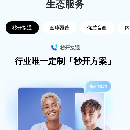
生态服务
秒开接通
全球覆盖
优质音画
内
秒开接通
行业唯一定制「秒开方案」