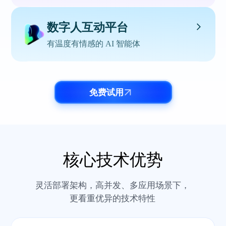
数字人互动平台
个性化人设
超拟人音色
有温度有情感的 AI 智能体
自定义 AI 性格、风
高精度复刻声线，还原
格，更好匹配角色
语气语速情绪
免费试用
真人形象定制
真人声音克隆
多模态互动
自然语音交互
1:1 复刻真人形象，完
1:1 复刻真人声音，完
满足文字 / 语音 / 数字
支持实时打断，对话如
美媲美真人
美媲美原音
人对话多场景需求
真人般流畅
唇音同步协调
动作流畅自然
核心技术优势
智能音频处理
多类型消息
ZEGO 自研AI算法，宛
模拟真人动作，举手投
融合降噪、人声检测及
消息类型随心切换，畅
如真人说话
足自然流畅
灵活部署架构，高并发、多应用场景下，
回声消除技术
享高效即时沟通
更看重优异的技术特性
指定动作驱动
实时交互响应
多会话管理
跨模态切换