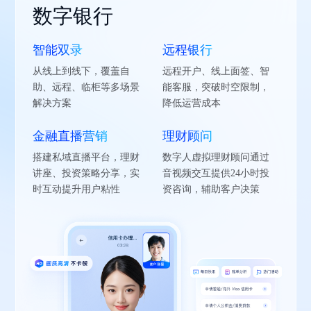
数字银行
线上证券
互联保险
消费金融
办公协作
远程医疗
智慧教育
数字政务
智能双录
多模态开户
远程定损理赔
信贷双录审核
视频会议
远程会诊
远程教学
应急指挥
远程银行
远程投顾协作
私域精准营销
远程签约授信
企业培训
视频急救
AI 教师
远程庭审
从线上到线下，覆盖自
支持单向/双向视频、数字
出险人视频连线定损员，
贷款人视频连线审核员完
通过实时音视频、文件共
名医专家远程会诊，视频
实时音视频RTC实现了线上
搭建可视化指挥中心，整
远程开户、线上面签、智
通过屏幕共享、白板互动
基于用户画像通过音视频
通过视频面签、资料上传
直播授课、课程回放、考
现场人员连线急诊医生，
现场人员连线急诊医生，
支持远程提审犯罪嫌疑
助、远程、临柜等多场景
人引导开户，融合AI身份
实时传输现场影像，减少
成身份验证、条款确认，
享、互动白板等功能，实
共享病例，针对疑难杂
线下混合教学，教师和学
合现场音视频画面与数
能客服，突破时空限制，
等功能，为客户提供在线
推送个性化产品讲解，提
自动化，实现信贷申请、
试测评一体化服务，支持
获取实时急救指导，同步
获取实时急救指导，同步
人、证人在线质证，音视
解决方案
识别与音视频回溯技术
人工勘查成本
全程加密录制
现高效远程开会协作
症，在线讨论治疗方案
生远程同步互动
据，实现多部门快速联动
降低运营成本
行情分析
升高净值客户转化效率
额度审批全流程线上化
万人同时在线学习
录制操作保障医患和谐
录制操作保障医患和谐
频证据链加密存储
金融直播营销
线上开户
销售双录管理
自助提额服务
在线面试
教学培训
跨境学术研讨
线上政务
理财顾问
智能研报解读
智能核保咨询
逾期智能催收
活动直播
健康管家
AI 学习助手
政务助手
搭建私域直播平台，理财
基于实时音视频RTC技术，
覆盖投保、车险等场景，
通过AI引导录制资产证
面试者通过线上链接快速
支持手术直播、护理实操
支持多语言实时翻译的音
在社保、税务、户籍等场
数字人虚拟理财顾问通过
AI数字人辅助分析核心数
AI助手在线答疑，结合RTC
智能客服通过音视频话术
针对企业组织的产品发布
AI虚拟医生提供24小时症
AI学习助手为学生定制学
AI政务助手动态解读最新
讲座、投资策略分享，实
实现全流程线上化，保障
通过远程音视频双录规范
明、收入流水等材料，系
进入面试间，以屏幕共享
等场景，实时问答与考核
视频会议，连接全球高校
景中，通过视频连线完成
音视频交互提供24小时投
据，通过音视频形式辅助
技术实时调取医疗数据辅
库进行合规催收，降低催
会、企业年会等，进行直
状自查、报告解读服务，
习计划，通过音视频互动
政策，方言识别与多模态
时互动提升用户粘性
合规，提升用户体验
销售话术，降低合规风险
统自动结构化分析数据
等方式展示自己的简历
功能，满足医疗培训需求
开展文化交流活动
身份核验、材料审核
资咨询，辅助客户决策
投资者快速获取关键信息
助预核保
收压力，提升回款率
播，亿人观看直播不卡顿
RTC技术对接电子病历
激发学生自主学习兴趣
交互，精准触达基层群众