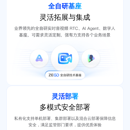
业内领先的动作驱动能
超低驱动延迟，对指令
同时管理多智能体会
IM 文字与语音通话一
全自研基座
力，提升互动体验
快速做出准确回应
话，便捷高效
键切换
灵活拓展与集成
场景灵活适配
灵活高效对接
更多AI Agent能力
短视频、直播等多种场
提供API接口与SDK，
景的灵活适配
低成本高效集成
更多数字人能力
灵活部署
多模式安全部署
私有化支持单机部署、集群部署以及混合云部署保障信息
安全，满足监管部门要求，提供优质体验