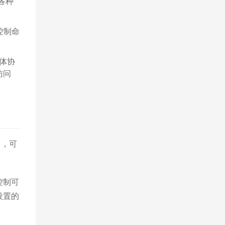
各种
控制命
媒体协
访问
名，可
控制可
设置的