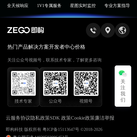
全天候响应
1V1专属服务
星图实时监控
专业方案指导
热门产品
解决方案
开发者中心
价格
关注公众号视频号，联系技术专家，了解更多咨询
关
关
注
注
我
我
们
们
云服务协议
隐私政策
SDK 政策
Cookie政策
廉洁举报
即构科技 版权所有 粤ICP备15113647号 ©2018-2026