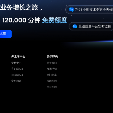
，
业务增长之旅
7*24 小时技术专家全天
免费额度
星图质量平台实时监控
试用
开发者中心
关于即构
文档中心
关于我们
客户端API
市场活动
服务端API
热门文章
常见问题
校园招聘
社会招聘