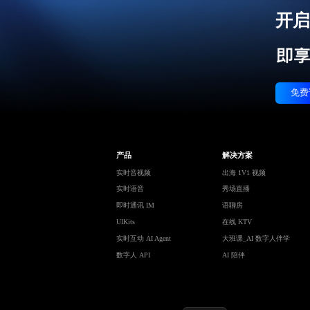
开启
免费
产品
解决方案
实时音视频
出海 1V1 视频
实时语音
秀场直播
即时通讯 IM
语聊房
UIKits
在线 KTV
实时互动 AI Agent
大班课_AI 数字人伴学
数字人 API
AI 陪伴