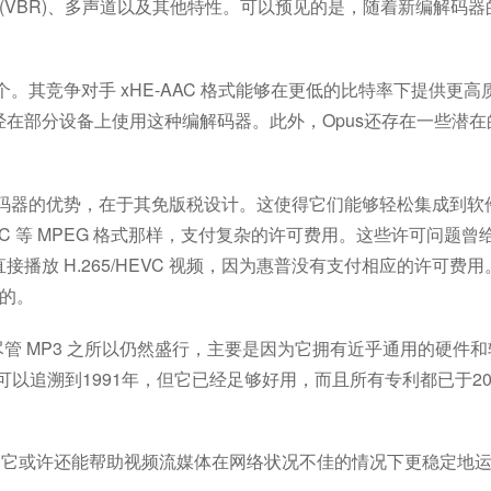
率 (VBR)、多声道以及其他特性。可以预见的是，随着新编解码器
有几个。其竞争对手 xHE-AAC 格式能够在更低的比特率下提供更高
ta已经在部分设备上使用这种编解码器。此外，Opus还存在一些潜
 视频编解码器的优势，在于其免版税设计。这使得它们能够轻松集成到软
和 AAC 等 MPEG 格式那样，支付复杂的许可费用。这些许可问题曾
放 H.265/HEVC 视频，因为惠普没有支付相应的许可费用
税的。
，尽管 MP3 之所以仍然盛行，主要是因为它拥有近乎通用的硬件
可以追溯到1991年，但它已经足够好用，而且所有专利都已于20
能。它或许还能帮助视频流媒体在网络状况不佳的情况下更稳定地