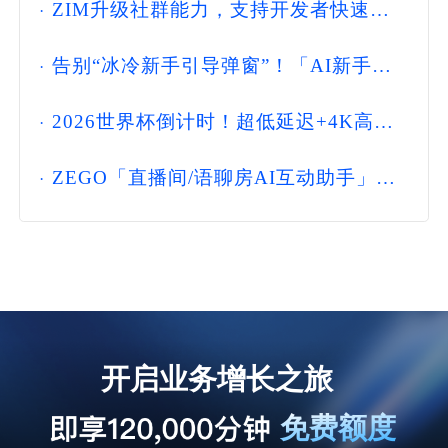
·
ZIM升级社群能力，支持开发者快速搭
建Discord式实时互动社区
·
告别“冰冷新手引导弹窗”！「AI新手引
导」帮你提升新用户留存率
·
2026世界杯倒计时！超低延迟+4K高
清，ZEGO「赛事直播方案」让球迷不错
·
过绝杀瞬间
ZEGO「直播间/语聊房AI互动助手」：
帮新人主播熬过"开播前3分钟"
开启业务增长之旅
免费额度