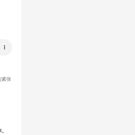
的紧张
率。