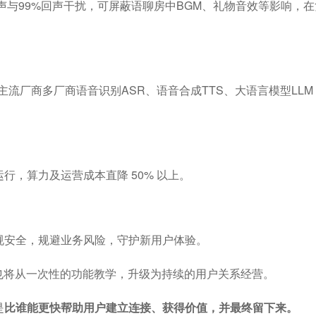
噪声与99%回声干扰，可屏蔽语聊房中BGM、礼物音效等影响，
Max等主流厂商多厂商语音识别ASR、语音合成TTS、大语言模型LL
，算力及运营成本直降 50% 以上。
规安全，规避业务风险，守护新用户体验。
也将从一次性的功能教学，升级为持续的用户关系经营。
比谁能更快帮助用户建立连接、获得价值，并最终留下来。
是