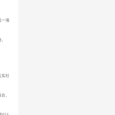
成一项
趣。
真实社
撮合。
到“认