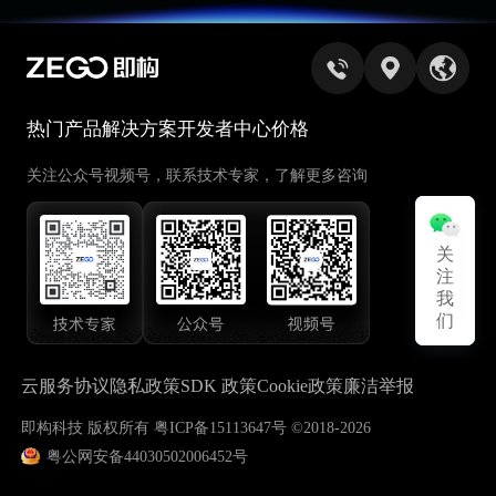
热门产品
解决方案
开发者中心
价格
关注公众号视频号，联系技术专家，了解更多咨询
关
关
注
注
我
我
们
们
云服务协议
隐私政策
SDK 政策
Cookie政策
廉洁举报
即构科技 版权所有 粤ICP备15113647号 ©2018-2026
粤公网安备44030502006452号