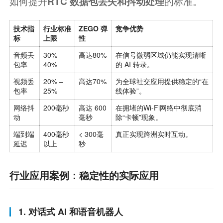
如何提升
的标准。
RTC 数据包丢失和抖动处理
技术指
行业标准
ZEGO 弹
竞争优势
标
上限
性
音频丢
30% –
高达80%
在信号微弱区域仍能实现清晰
包率
40%
的 AI 转录。
视频丢
20% –
高达70%
为全球社交应用提供稳定的“在
包率
25%
线体验”。
网络抖
200毫秒
高达 600
在拥堵的Wi-Fi网络中彻底消
动
毫秒
除“卡顿”现象。
端到端
400毫秒
< 300毫
真正实现跨洲实时互动。
延迟
以上
秒
行业应用案例：稳定性的实际应用
1. 对话式 AI 和语音机器人